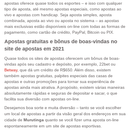
apostas oferece quase todos os esportes – e isso com qualquer
tipo de aposta, até mesmo apostas especiais, como apostas ao
vivo e apostas com handicap. Seja aposta simples, aposta
combinada, aposta ao vivo ou aposta no sistema – as apostas
mais exclusivas estão disponíveis on-line com todas as formas de
pagamento, como cartão de crédito, PayPal, Bitcoin ou PIX.
Apostas gratuitas e bônus de boas-vindas no
site de apostas
em 2021
Quase todos os sites de apostas oferecem um bônus de boas-
vindas após seu cadastro e depósito, por exemplo, 22bet ou
Betway
, que dá um crédito de R$650. Além disso, existem
também apostas gratuitas, palpites especiais das casas de
apostas e outras promoções para tornar sua experiência de
apostas ainda mais atrativa. A propósito, existem várias maneiras
absolutamente rápidas e seguras de depositar e sacar, o que
facilita sua diversão com apostas on-line.
Desejamos boa sorte e muita diversão – tanto se você escolher
um local de apostas a partir da visão geral dos endereços em sua
cidade de
Murutinga
quanto se você fizer uma aposta on-line
espontaneamente em um site de apostas esportivas.