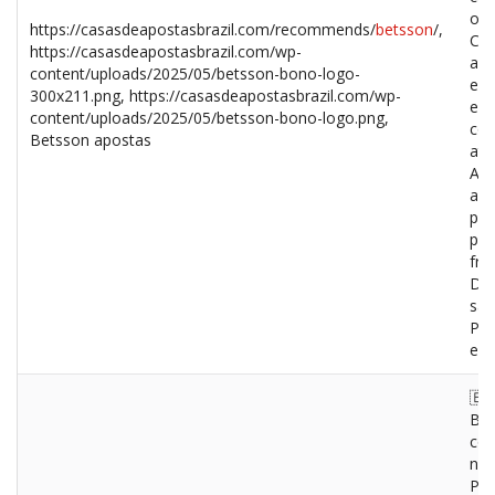
onl
https://casasdeapostasbrazil.com/recommends/
betsson
/,
Cob
https://casasdeapostasbrazil.com/wp-
amp
content/uploads/2025/05/betsson-bono-logo-
eve
300x211.png, https://casasdeapostasbrazil.com/wp-
esp
content/uploads/2025/05/betsson-bono-logo.png,
co
Betsson apostas
atr
Ate
ao 
por
pr
fre
Dep
saq
Pix
e-w
🇧
Bet
com
no 
Pla