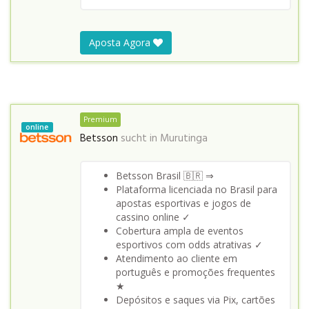
Aposta Agora
Premium
online
Betsson
sucht in
Murutinga
Betsson Brasil 🇧🇷 ⇒
Plataforma licenciada no Brasil para
apostas esportivas e jogos de
cassino online ✓
Cobertura ampla de eventos
esportivos com odds atrativas ✓
Atendimento ao cliente em
português e promoções frequentes
★
Depósitos e saques via Pix, cartões