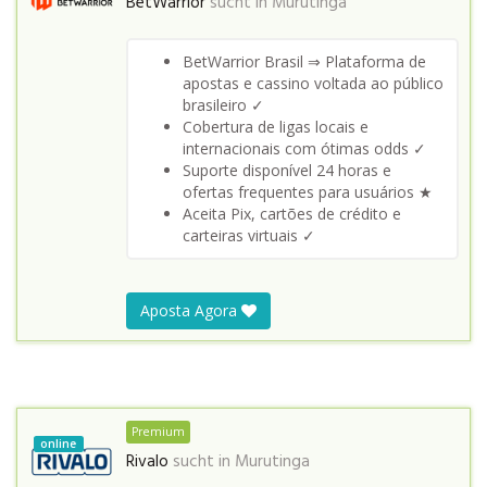
BetWarrior
sucht in
Murutinga
BetWarrior Brasil ⇒ Plataforma de
apostas e cassino voltada ao público
brasileiro ✓
Cobertura de ligas locais e
internacionais com ótimas odds ✓
Suporte disponível 24 horas e
ofertas frequentes para usuários ★
Aceita Pix, cartões de crédito e
carteiras virtuais ✓
Aposta Agora
Premium
online
Rivalo
sucht in
Murutinga