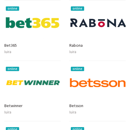
online
online
Bet365
Rabona
Iuira
Iuira
online
online
Betwinner
Betsson
Iuira
Iuira
online
online