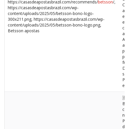
https://casasdeapostasbrazil.com/recommends/
betsson
/,
Cob
https://casasdeapostasbrazil.com/wp-
amp
content/uploads/2025/05/betsson-bono-logo-
eve
300x211.png, https://casasdeapostasbrazil.com/wp-
esp
content/uploads/2025/05/betsson-bono-logo.png,
co
Betsson apostas
atr
Ate
ao 
por
pr
fre
Dep
saq
Pix
e-w
🇧
Bet
com
no 
Pla
de 