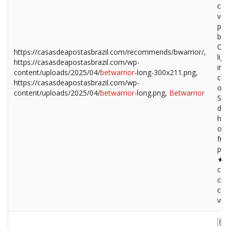
cas
vol
púb
bra
Cob
https://casasdeapostasbrazil.com/recommends/bwarrior/,
lig
https://casasdeapostasbrazil.com/wp-
int
content/uploads/2025/04/
betwarrior
-long-300x211.png,
co
https://casasdeapostasbrazil.com/wp-
od
content/uploads/2025/04/
betwarrior
-long.png,
Betwarrior
Sup
dis
hor
ofe
fre
par
★ A
car
cré
car
vir
🇧