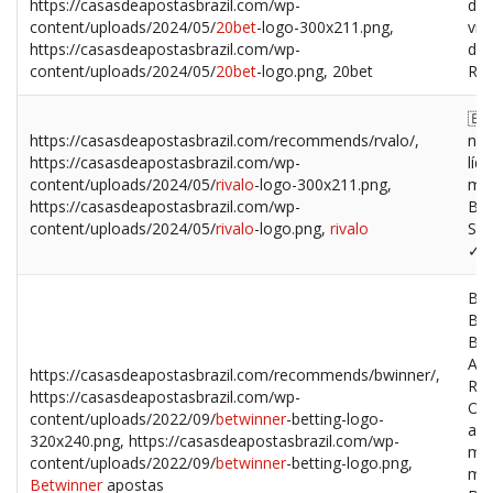
https://casasdeapostasbrazil.com/wp-
de 
content/uploads/2024/05/
20bet
-logo-300x211.png,
vin
https://casasdeapostasbrazil.com/wp-
dos
content/uploads/2024/05/
20bet
-logo.png, 20bet
R$
🇧
https://casasdeapostasbrazil.com/recommends/rvalo/,
no 
https://casasdeapostasbrazil.com/wp-
líd
content/uploads/2024/05/
rivalo
-logo-300x211.png,
me
https://casasdeapostasbrazil.com/wp-
Bra
content/uploads/2024/05/
rivalo
-logo.png,
rivalo
Sup
✓
Bet
Bra
Bô
Apo
https://casasdeapostasbrazil.com/recommends/bwinner/,
R$
https://casasdeapostasbrazil.com/wp-
Od
content/uploads/2022/09/
betwinner
-betting-logo-
agr
320x240.png, https://casasdeapostasbrazil.com/wp-
mui
content/uploads/2022/09/
betwinner
-betting-logo.png,
me
Betwinner
apostas