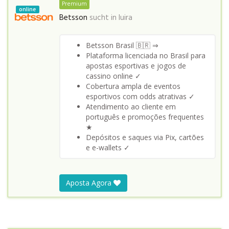
Premium
online
Betsson
sucht in
Iuira
Betsson Brasil 🇧🇷 ⇒
Plataforma licenciada no Brasil para
apostas esportivas e jogos de
cassino online ✓
Cobertura ampla de eventos
esportivos com odds atrativas ✓
Atendimento ao cliente em
português e promoções frequentes
★
Depósitos e saques via Pix, cartões
e e-wallets ✓
Aposta Agora