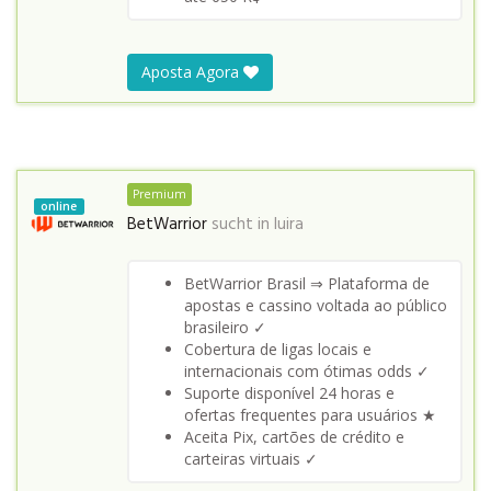
Aposta Agora
Premium
online
BetWarrior
sucht in
Iuira
BetWarrior Brasil ⇒ Plataforma de
apostas e cassino voltada ao público
brasileiro ✓
Cobertura de ligas locais e
internacionais com ótimas odds ✓
Suporte disponível 24 horas e
ofertas frequentes para usuários ★
Aceita Pix, cartões de crédito e
carteiras virtuais ✓