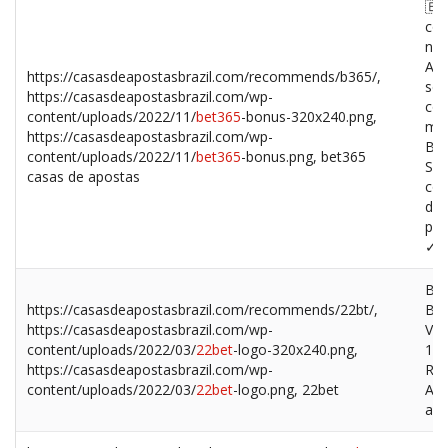
🇧
com
no 
Ap
https://casasdeapostasbrazil.com/recommends/b365/,
seg
https://casasdeapostasbrazil.com/wp-
com
content/uploads/2022/11/
bet365
-bonus-320x240.png,
mun
https://casasdeapostasbrazil.com/wp-
Be
content/uploads/2022/11/
bet365
-bonus.png, bet365
Sup
casas de apostas
co
de
pa
✓
BÓ
https://casasdeapostasbrazil.com/recommends/22bt/,
BO
https://casasdeapostasbrazil.com/wp-
VI
content/uploads/2022/03/
22bet
-logo-320x240.png,
100
https://casasdeapostasbrazil.com/wp-
R$
content/uploads/2022/03/
22bet
-logo.png, 22bet
Ap
a 2