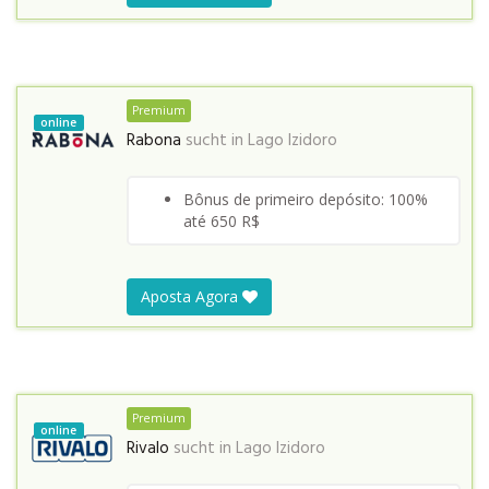
Premium
online
Rabona
sucht in
Lago Izidoro
Bônus de primeiro depósito: 100%
até 650 R$
Aposta Agora
Premium
online
Rivalo
sucht in
Lago Izidoro