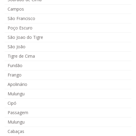
Campos
São Francisco
Poço Escuro
São Joao do Tigre
São João
Tigre de Cima
Fundão
Frango
Apolinário
Mulungu
Cipó
Passagem
Mulungu
Cabaças