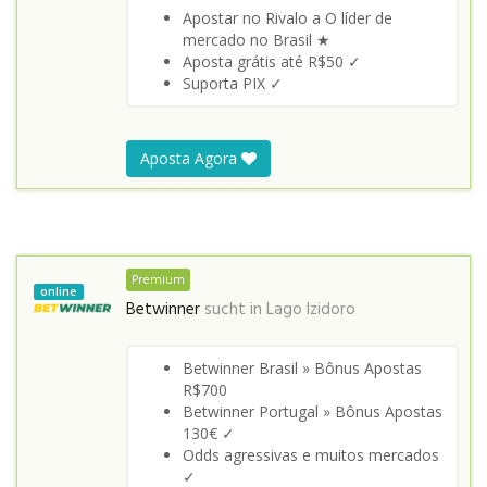
Apostar no Rivalo a O líder de
mercado no Brasil ★
Aposta grátis até R$50 ✓
Suporta PIX ✓
Aposta Agora
Premium
online
Betwinner
sucht in
Lago Izidoro
Betwinner Brasil » Bônus Apostas
R$700
Betwinner Portugal » Bônus Apostas
130€ ✓
Odds agressivas e muitos mercados
✓