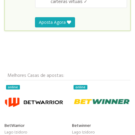
carteiras virtuais ✓
Aposta Agora
Melhores Casas de apostas:
online
online
BetWarrior
Betwinner
Lago Izidoro
Lago Izidoro