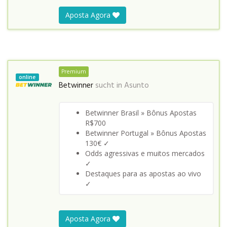
Aposta Agora
Premium
online
Betwinner
sucht in
Asunto
Betwinner Brasil » Bônus Apostas
R$700
Betwinner Portugal » Bônus Apostas
130€ ✓
Odds agressivas e muitos mercados
✓
Destaques para as apostas ao vivo
✓
Aposta Agora