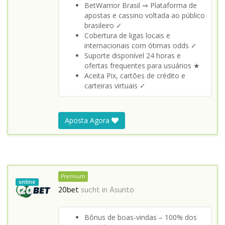
BetWarrior Brasil ⇒ Plataforma de
apostas e cassino voltada ao público
brasileiro ✓
Cobertura de ligas locais e
internacionais com ótimas odds ✓
Suporte disponível 24 horas e
ofertas frequentes para usuários ★
Aceita Pix, cartões de crédito e
carteiras virtuais ✓
Aposta Agora
Premium
online
20bet
sucht in
Asunto
Bônus de boas-vindas – 100% dos