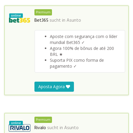
Premium
online
Bet365
sucht in
Asunto
Aposte com segurança com o líder
mundial Bet365 ✓
Agora 100% de bônus de até 200
BRL ★
Suporta PIX como forma de
pagamento ✓
Aposta Agora
Premium
online
Rivalo
sucht in
Asunto