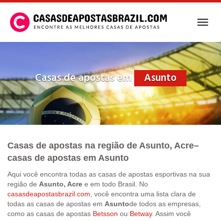
Skip
to
Toggl
main
navig
content
Casas de apostas em
Asunto
Casas de apostas na região de Asunto, Acre–
casas de apostas em Asunto
Aqui você encontra todas as casas de apostas esportivas na sua
região de
Asunto, Acre
e em todo Brasil. No
casasdeapostasbrazil.com
, você encontra uma lista clara de
todas as casas de apostas em
Asunto
de todos as empresas,
como as casas de apostas
Betsson
ou
Betway
. Assim você