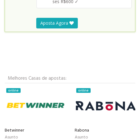
ses R$600 ✓
Aposta Agora
Melhores Casas de apostas:
online
online
Betwinner
Rabona
Asunto
Asunto