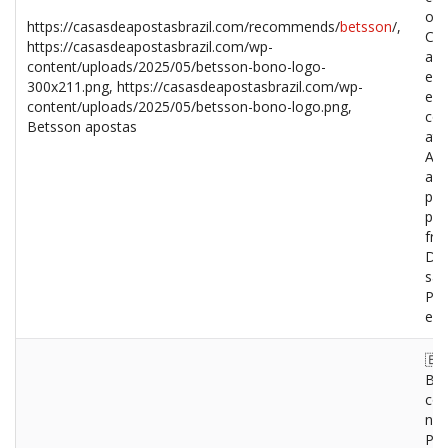
onl
https://casasdeapostasbrazil.com/recommends/
betsson
/,
Cob
https://casasdeapostasbrazil.com/wp-
amp
content/uploads/2025/05/betsson-bono-logo-
eve
300x211.png, https://casasdeapostasbrazil.com/wp-
esp
content/uploads/2025/05/betsson-bono-logo.png,
co
Betsson apostas
atr
Ate
ao 
por
pr
fre
Dep
saq
Pix
e-w
🇧
Bet
com
no 
Pla