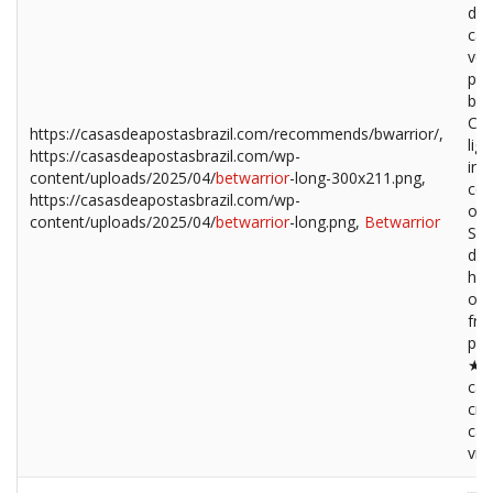
de 
cas
vol
púb
bra
Cob
https://casasdeapostasbrazil.com/recommends/bwarrior/,
lig
https://casasdeapostasbrazil.com/wp-
int
content/uploads/2025/04/
betwarrior
-long-300x211.png,
co
https://casasdeapostasbrazil.com/wp-
od
content/uploads/2025/04/
betwarrior
-long.png,
Betwarrior
Sup
dis
hor
ofe
fre
par
★ A
car
cré
car
vir