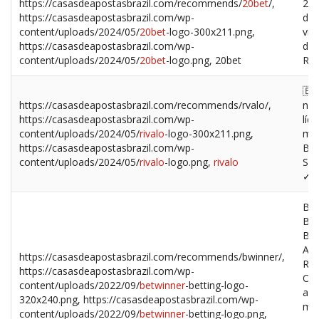
https://casasdeapostasbrazil.com/recommends/
20bet
/,
20b
https://casasdeapostasbrazil.com/wp-
de 
content/uploads/2024/05/
20bet
-logo-300x211.png,
vin
https://casasdeapostasbrazil.com/wp-
dos
content/uploads/2024/05/
20bet
-logo.png, 20bet
R$
🇧
https://casasdeapostasbrazil.com/recommends/rvalo/,
no 
https://casasdeapostasbrazil.com/wp-
líd
content/uploads/2024/05/
rivalo
-logo-300x211.png,
me
https://casasdeapostasbrazil.com/wp-
Bra
content/uploads/2024/05/
rivalo
-logo.png,
rivalo
Sup
✓
Bet
Bra
Bô
Apo
https://casasdeapostasbrazil.com/recommends/bwinner/,
R$
https://casasdeapostasbrazil.com/wp-
Od
content/uploads/2022/09/
betwinner
-betting-logo-
agr
320x240.png, https://casasdeapostasbrazil.com/wp-
mui
content/uploads/2022/09/
betwinner
-betting-logo.png,