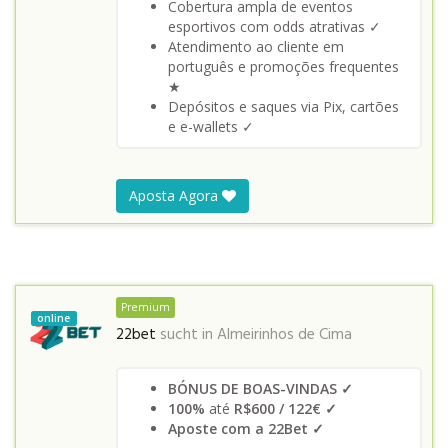
Cobertura ampla de eventos
esportivos com odds atrativas ✓
Atendimento ao cliente em
português e promoções frequentes
★
Depósitos e saques via Pix, cartões
e e-wallets ✓
Aposta Agora
Premium
online
22bet
sucht in
Almeirinhos de Cima
BÓNUS DE BOAS-VINDAS ✓
100%
até
R$600 / 122€ ✓
Aposte com a 22Bet ✓