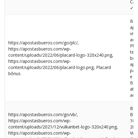
Cas
✓
Boa
apo
vivo
ao 
https://apostasbueros.com/go/plc/,
Plac
https://apostasbueros.com/wp-
tem
content/uploads/2022/06/placard-logo-320x240.png,
bo
https://apostasbueros.com/wp-
apli
content/uploads/2022/06/placard-logo.png, Placard
par
bônus
e I
Bo
ate
ao 
Bón
https://apostasbueros.com/go/vb/,
Boa
https://apostasbueros.com/wp-
100
content/uploads/2021/12/vulkanbet-logo-320x240.png,
200
https://apostasbueros.com/wp-
Vul