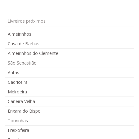
Livreiros próximos:
Almeirinhos
Casa de Barbas
Almeirinhos do Clemente
São Sebastião
Antas
Cadriceira
Melroeira
Caneira Velha
Enxara do Bispo
Tourinhas
Freixofeira