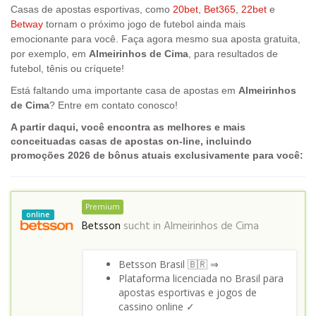
Casas de apostas esportivas, como
20bet
,
Bet365
,
22bet
e
Betway
tornam o próximo jogo de futebol ainda mais
emocionante para você. Faça agora mesmo sua aposta gratuita,
por exemplo, em
Almeirinhos de Cima
, para resultados de
futebol, tênis ou críquete!
Está faltando uma importante casa de apostas em
Almeirinhos
de Cima
? Entre em contato conosco!
A partir daqui, você encontra as melhores e mais
conceituadas casas de apostas on-line, incluindo
promoções 2026 de bônus atuais exclusivamente para você:
Premium
online
Betsson
sucht in
Almeirinhos de Cima
Betsson Brasil 🇧🇷 ⇒
Plataforma licenciada no Brasil para
apostas esportivas e jogos de
cassino online ✓